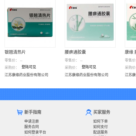
银翘清热片
腰痹通胶囊
康缘
零售价：
--
零售价：
--
零售价
登陆可见
登陆可见
采购价：
采购价：
采购价
银翘清热片
腰痹通胶囊
康缘
江苏康缘药业股份有限公司
江苏康缘药业股份有限公司
江苏
江苏康缘药业股份有限公司
江苏康缘药业股份有限公司
江苏康
新手指南
买家服务
申请注册
如何下单
服务合同
如何支付
如何登录平台
配送服务