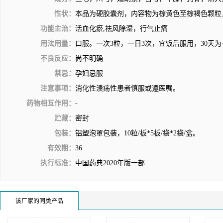
性状：
本品为硬胶囊剂，内容物为棕黄色至棕褐色颗粒
功能主治：
活血化瘀,祛风除湿，行气止痛
用法用量：
口服。一次3粒，一日3次，宜饭后服用，30天
不良反应：
尚不明确
禁忌：
孕妇忌服
注意事项：
消化性溃疡性患者慎服或遵医嘱。
药物相互作用：
-
贮藏：
密封
包装：
铝塑泡罩包装，10粒/板*5板/袋*2袋/盒。
有效期：
36
执行标准：
中国药典2020年版一部
该厂家的同类产品