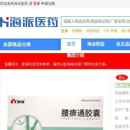
欢迎来到海派医药 请
登录
申请注册
直播
追溯码
活动专区
OTC甲类
四川
首页
海派制造
自主品
全部商品分类
集团介绍
温馨提示：医保信息仅供参考，最终以医保相关部门颁布信息为准。
浙江医
商品编号
上市许可
生产厂家
规 格
批准文号