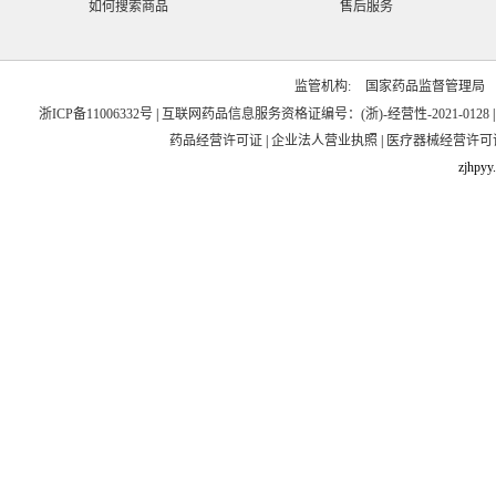
如何搜索商品
售后服务
监管机构:
国家药品监督管理局
浙ICP备11006332号
|
互联网药品信息服务资格证编号：(浙)-经营性-2021-0128
药品经营许可证
|
企业法人营业执照
|
医疗器械经营许可
zjhpyy