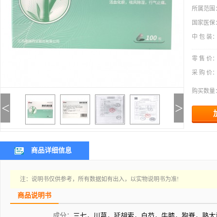
所属范围
国家医保
中 包 装
零 售 价
采 购 价
购买数量
<
>
商品详细信息
注：说明书仅供参考，所有数据如有出入，以实物说明书为准!
商品说明书
成分：
三七，川芎，延胡索，白芍，牛膝，狗脊，熟大