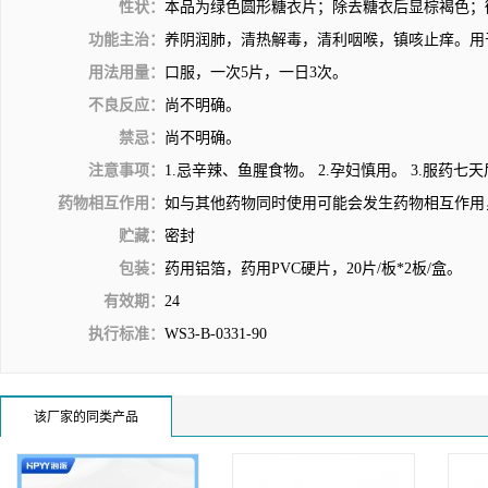
性状：
本品为绿色圆形糖衣片；除去糖衣后显棕褐色；
功能主治：
养阴润肺，清热解毒，清利咽喉，镇咳止痒。用
用法用量：
口服，一次5片，一日3次。
不良反应：
尚不明确。
禁忌：
尚不明确。
注意事项：
1.忌辛辣、鱼腥食物。 2.孕妇慎用。 3.服药
药物相互作用：
如与其他药物同时使用可能会发生药物相互作用
贮藏：
密封
包装：
药用铝箔，药用PVC硬片，20片/板*2板/盒。
有效期：
24
执行标准：
WS3-B-0331-90
该厂家的同类产品