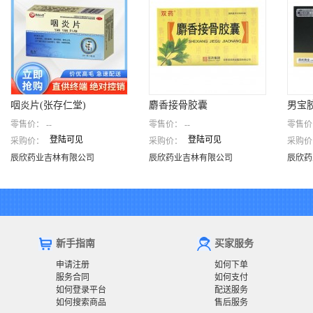
咽炎片(张存仁堂)
麝香接骨胶囊
男宝
零售价：
--
零售价：
--
零售价
登陆可见
登陆可见
采购价：
采购价：
采购价
咽炎片(张存仁堂)
麝香接骨胶囊
男宝
辰欣药业吉林有限公司
辰欣药业吉林有限公司
辰欣
辰欣药业吉林有限公司
辰欣药业吉林有限公司
辰欣药
新手指南
买家服务
申请注册
如何下单
服务合同
如何支付
如何登录平台
配送服务
如何搜索商品
售后服务