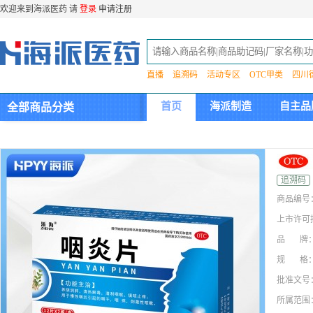
欢迎来到海派医药 请
登录
申请注册
直播
追溯码
活动专区
OTC甲类
四川
首页
海派制造
自主品
全部商品分类
集团介绍
追溯码
商品编号
上市许可
品 牌
规 格
批准文号
所属范围