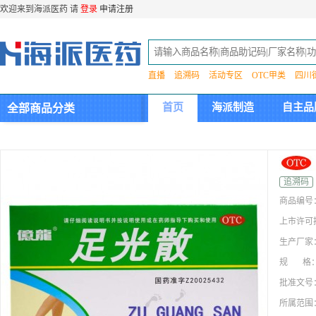
欢迎来到海派医药 请
登录
申请注册
直播
追溯码
活动专区
OTC甲类
四川
首页
海派制造
自主品
全部商品分类
集团介绍
追溯码
商品编号
上市许可
生产厂家
规 格
批准文号
所属范围