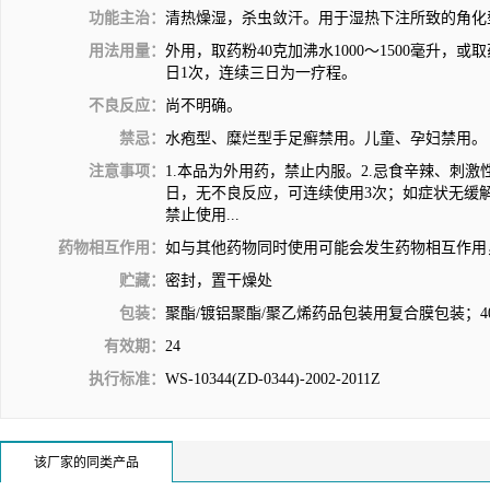
功能主治：
清热燥湿，杀虫敛汗。用于湿热下注所致的角化
用法用量：
外用，取药粉40克加沸水1000～1500毫升，或
日1次，连续三日为一疗程。
不良反应：
尚不明确。
禁忌：
水疱型、糜烂型手足癣禁用。儿童、孕妇禁用。
注意事项：
1.本品为外用药，禁止内服。2.忌食辛辣、刺激
日，无不良反应，可连续使用3次；如症状无缓解
禁止使用...
药物相互作用：
如与其他药物同时使用可能会发生药物相互作用
贮藏：
密封，置干燥处
包装：
聚酯/镀铝聚酯/聚乙烯药品包装用复合膜包装；40
有效期：
24
执行标准：
WS-10344(ZD-0344)-2002-2011Z
该厂家的同类产品