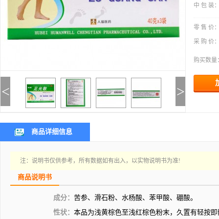
中 包 装
零 售 价
采 购 价
购买数量
<
>
商品详细信息
注：说明书仅供参考，所有数据如有出入，以实物说明书为准!
商品说明书
成分：
苦参、滑石粉、水杨酸、苯甲酸、硼酸。
性状：
本品为浅黄棕色至浅红棕色粉末，久置有轻按即