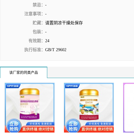
禁忌：
-
注意事项：
-
贮藏：
请置阴凉干燥处保存
包装：
-
有效期：
24
执行标准：
GB/T 29602
该厂家的同类产品