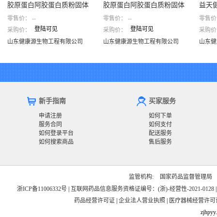
胶原蛋白阿胶蛋白质粉固体
胶原蛋白阿胶蛋白质粉固体
益天
零售价：
--
零售价：
--
零售价
饮料(浙海)
饮料(浙海)
仁堂)
胶原蛋白阿胶蛋白质粉固体
胶原蛋白阿胶蛋白质粉固体
益天
登陆可见
登陆可见
采购价：
采购价：
采购价
饮料(浙海)
饮料(浙海)
堂)
山东健康源生物工程有限公司
山东健康源生物工程有限公司
山东健康源生物工程有限公司
山东健康源生物工程有限公司
山东健
新手指南
买家服务
申请注册
如何下单
服务合同
如何支付
如何登录平台
配送服务
如何搜索商品
售后服务
监管机构:
国家药品监督管理局
浙ICP备11006332号
|
互联网药品信息服务资格证编号：(浙)-经营性-2021-0128
药品经营许可证
|
企业法人营业执照
|
医疗器械经营许可
zjhpyy