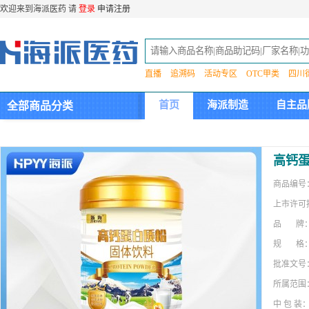
欢迎来到海派医药 请
登录
申请注册
直播
追溯码
活动专区
OTC甲类
四川
首页
海派制造
自主品
全部商品分类
集团介绍
高钙蛋
商品编号
上市许可
品 牌
规 格
批准文号
所属范围
中 包 装