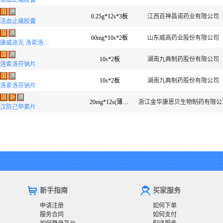
活血止痛胶囊
国
溯
0.25g*12s*3板
江西百神昌诺药业有限公司
活血止痛胶囊
国
溯
60mg*10s*2板
山东威高药业股份有限公司
康威迪克 洛索洛芬钠胶囊
国
溯
10s*2板
湖南九典制药股份有限公司
洛索洛芬钠片
国
溯
10s*2板
湖南九典制药股份有限公司
洛索洛芬钠片
国
浙
溯
20mg*12s(薄膜衣)
浙江金华康恩贝生物制药有限公
汉防己甲素片
新手指南
买家服务
申请注册
如何下单
服务合同
如何支付