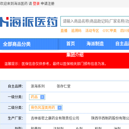
欢迎来到海派医药 请
登录
申请注册
直播
追溯码
活动专区
OTC甲类
四川
首页
海派制造
自主品
全部商品分类
集团介绍
温馨提示：医保信息仅供参考，最终以医保相关部门颁布信息为准。
自主品牌：
浙海系列
张存仁堂
一级分类：
药品
二级分类：
骨伤风湿类用药
生产厂家：
吉林省密之康药业有限责任公司
陕西华西制药股份有限
甘肃兰药药业有限公司
江西欧氏药业有限责任公司