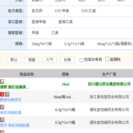
剂型：
胶囊剂
注射剂
丸剂
栓剂
油剂
上海上药信谊药厂有限公司
上海信谊万象药业股份有限
酊剂
乳胶剂
凝胶剂
颗粒剂
气雾剂
处方类型：
处方药
OTC甲类
OTC乙类
南京中山制药有限公司
四川省三星堆制药有限公司
贴剂
浙江医保：
医保甲类
医保乙类
湖南正清制药集团股份有限公司
九芝堂股份有限公司
国家医保：
甲类
乙类
朗致集团万荣药业有限公司
万源(福州)药业有限公司
规格：
20mg*6s*2板
0.3g*11s*4板
40mg*12s*2版(薄膜衣)
广东同德药业有限公司
嘉应制药(湖南)有限公司
10mg*7s
0.25g*10s*3板
75mg*10s
0.24g*60
天方药业有限公司
复星万邦(江苏)医药集团有限公司
仅显示有货
追溯码
默认
销量
人气
价格
50mg*10s*2板
0.5g*10s*4板
75mg*20s(薄膜衣)
福安药业集团宁波天衡制药有限公司
广州白云山敬修堂
0.2g*30s
56ml
0.5g*72s
0.3g*14s*2板
商品名称
规格
生产厂家
浙江普利药业有限公司
湖北亨迪药业股份有限公司
溯
0.3g*18s*2板
10ml
50mg*10s*3板
四川德元药业集团有限公司
0.37g*14s*3板
德辉 姜红祛痛搽剂(德辉)
苏州长征-欣凯制药有限公司
南京白敬宇制药有限责任公
注
溯
60mg*10s*2板
0.25g*10s*4板
0.3g*12s*3板(糖衣片
56ml(每1ml相当于饮片43mg)
浙江景岳堂药业有限公司
麝香祛痛搽剂
广东泰恩康制药厂有限公司
第一三共制药(上海)有限公司
3g*5s*3板
0.3g*27s
0.1g*12s
0.25g*12s*5
溯
0.3g*12s*2板
通化金恺威药业有限公司
广西维威制药有限公司
成都通德药业有限公司
骨刺消痛胶囊
18s*3板(每片相当于原药材1.8g)
50mg*10s
0.38g*
溯
0.3g*12s*3板
通化金恺威药业有限公司
德济 骨刺消痛胶囊
溯