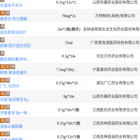
0.31g*12s*2板(薄膜衣)
山西华康药业股份有限公司
风湿关节炎片
国
溯
70mg*2s
万特制药(海南)有限公司
唐喜古 阿仑膦酸钠片
溯
24s*2板(糖衣)
吉林省辉南长龙生化药业股份有限
追风舒经活血片
溯
55ml
广西慧宝源医药科技有限公司
箭康 跌打扭伤灵酊
溯
0.3g*24s
河北万岁药业有限公司
腰息痛胶囊(特价品种)
国
浙
溯
7.5mg*28s(素片)
宁夏康亚药业股份有限公司
和畅 美洛昔康片
国
溯
0.25g*40s*10袋(糖衣)
湖北广仁药业有限公司
广仁 红药片
国
溯
9g*10s
山西华康药业股份有限公司
立效 独活寄生丸(大蜜丸)
国
溯
0.5g*10s*3板
江西欧氏药业有限责任公司
济惠爱邻 独一味软胶囊
国
溯
0.25g*10s*2板
江西百神昌诺药业有限公司
活血止痛胶囊
国
溯
0.25g*12s*2板
江西百神昌诺药业有限公司