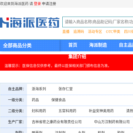
欢迎来到海派医药 请
登录
申请注册
直播
追溯码
活动专区
OTC甲类
四川
首页
海派制造
自主品
全部商品分类
集团介绍
温馨提示：医保信息仅供参考，最终以医保相关部门颁布信息为准。
自主品牌：
浙海系列
张存仁堂
一级分类：
药品
保健食品
二级分类：
妇科用药
五官科用药
补益安神类用药
清
皮肤科用药
内分泌系统用药
神经系统用药
生产厂家：
吉林省密之康药业有限责任公司
中山万汉制药有限公司
其他药品
抗疲劳类
长春迪瑞制药有限公司
新疆维吾尔药业有限责任公司