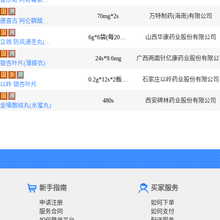
彼乐奇 阿奇霉素分散片
国
溯
70mg*2s
万特制药(海南)有限公司
唐喜古 阿仑膦酸钠片
国
溯
6g*6袋(每20丸重1克)
山西华康药业股份有限公司
立效 防风通圣丸(水丸)
国
溯
24s*9.6mg
广西两面针亿康药业股份有限公
银杏叶片(薄膜衣)
国
浙
溯
0.2g*12s*2板(薄膜衣)
石家庄以岭药业股份有限公司
以岭 银杏叶片
国
溯
480s
西安碑林药业股份有限公司
金嗓散结丸(水蜜丸)
新手指南
买家服务
申请注册
如何下单
服务合同
如何支付