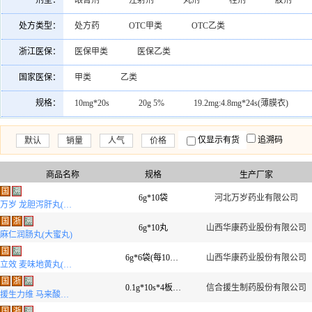
剂型：
眼膏剂
注射剂
丸剂
栓剂
胶剂
植恩生物技术股份有限公司
南京中山制药有限公司
涂剂
其他剂型
原料药
混悬液
口服
处方类型：
处方药
OTC甲类
OTC乙类
上海安丁生物(汤阴)药业有限公司
四川光大制药有限公司
溶液剂
粉雾剂
喷雾剂
口服液
合剂
浙江医保：
医保甲类
医保乙类
广东省惠州市中药厂有限公司
安阳诺美药业有限公司
吸入气雾剂
吸入制剂
胶囊剂
滴剂
国家医保：
甲类
乙类
昆药集团股份有限公司
杭州朱养心药业有限公司
煎膏剂
灌肠剂
喷剂
贴膏剂
混悬剂
规格：
10mg*20s
20g 5%
19.2mg:4.8mg*24s(薄膜衣)
云南云龙制药股份有限公司
天津生物化学制药有限公司
乳膏剂
糖浆剂
口服溶液
软胶囊剂
10ml 0.1%
14.75g*20包
10片
50mg*10s*2板
广东同德药业有限公司
湖北恒安芙林药业股份有限公司
仅显示有货
追溯码
默认
销量
人气
价格
10mg*16s(素片)
0.52g*12s*3板(薄膜衣)
25mg*20s
广东星昊药业有限公司
河南太龙药业股份有限公司
3.5g*12s*3小盒
0.25g*10s*4板
5ml:10mg
1
商品名称
规格
生产厂家
广西欢宝药业有限公司
成都奥邦药业有限公司
南
国
溯
240mg*7s*2板
6g*10袋
0.41g*30s(薄膜衣)
河北万岁药业有限公司
0.125g*100s(薄
万岁 龙胆泻肝丸(水丸)(OTC)
海南科进生物制药有限公司
桂林葛仙翁药业有限公司
国
浙
溯
0.55g*60s
40mg*28s
0.15g*6s(薄膜衣)
2mg
6g*10丸
山西华康药业股份有限公司
麻仁润肠丸(大蜜丸)
北京北陆药业股份有限公司
广州白云山医药集团股份有
60s(薄膜衣)
25mg*6s*2板
200mg*12s
60mg
国
溯
6g*6袋(每100丸重10g)
山西华康药业股份有限公司
沈阳管城制药有限责任公司
灵源药业有限公司
南
立效 麦味地黄丸(水蜜丸)
1.6g*12袋(无蔗糖)
1g*10袋
75mg*6s*2板
国
浙
溯
0.1g*10s*4板(薄膜衣)
信合援生制药股份有限公司
援生力维 马来酸曲美布汀片
国
浙
溯