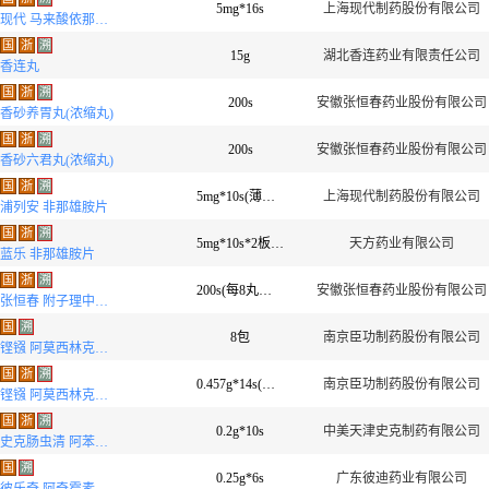
5mg*16s
上海现代制药股份有限公司
现代 马来酸依那普利片
国
浙
溯
15g
湖北香连药业有限责任公司
香连丸
国
浙
溯
200s
安徽张恒春药业股份有限公司
香砂养胃丸(浓缩丸)
国
浙
溯
200s
安徽张恒春药业股份有限公司
香砂六君丸(浓缩丸)
国
浙
溯
5mg*10s(薄膜衣)
上海现代制药股份有限公司
浦列安 非那雄胺片
国
浙
溯
5mg*10s*2板(薄膜衣)
天方药业有限公司
蓝乐 非那雄胺片
国
浙
溯
200s(每8丸相当于原生药3g)
安徽张恒春药业股份有限公司
张恒春 附子理中丸(浓缩丸)(OTC)
国
溯
8包
南京臣功制药股份有限公司
铿镪 阿莫西林克拉维酸钾干混悬剂(7:1)
国
浙
溯
0.457g*14s(薄膜衣)
南京臣功制药股份有限公司
铿镪 阿莫西林克拉维酸钾分散片
国
浙
溯
0.2g*10s
中美天津史克制药有限公司
史克肠虫清 阿苯达唑片
国
溯
0.25g*6s
广东彼迪药业有限公司